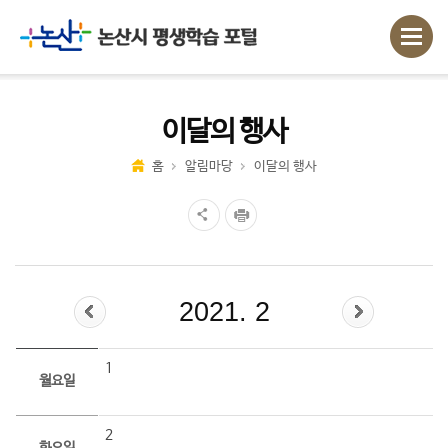
이달의 행사
홈
알림마당
이달의 행사
2021. 2
1
월요일
2