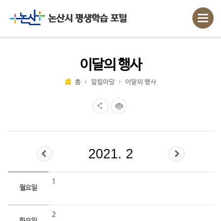
이달의 행사
홈
알림마당
이달의 행사
2021. 2
1
월요일
2