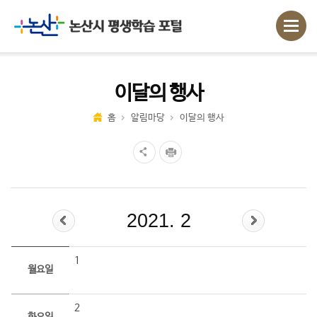
이달의 행사
홈
알림마당
이달의 행사
2021. 2
1
월요일
2