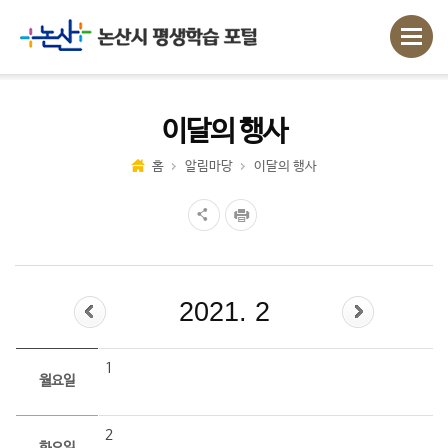
이달의 행사
홈
알림마당
이달의 행사
2021. 2
1
월요일
2