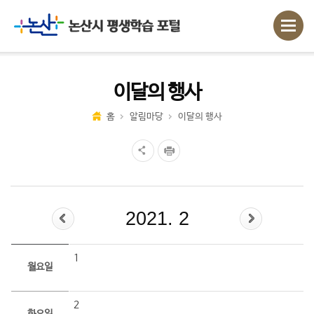
이달의 행사
홈
알림마당
이달의 행사
2021. 2
1
월요일
2