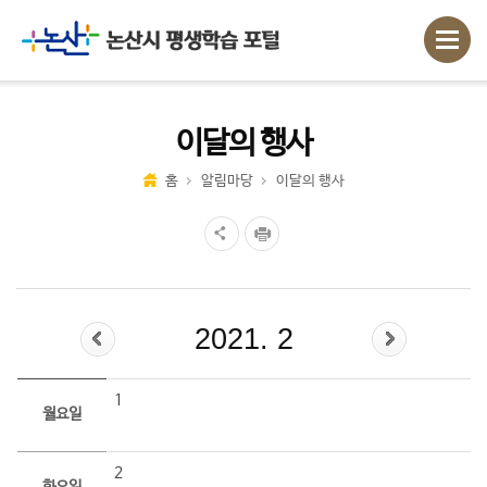
이달의 행사
홈
알림마당
이달의 행사
2021. 2
1
월요일
2